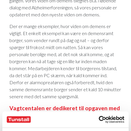
gangen. Vores viden om demens tilegnes bl.a. i løbende
dialog med Alzheimerforeningen, så vores personale er
opdateret med den nyeste viden om demens.
Der er mange eksempler, hvor viden om demens er
vigtigt. Et enkelt eksempel kan være en demensramt
borger, som vender rundt på dag og nat – og derfor
spørger til frokost midt om natten. Så kan vores
personale berolige med, at det nok skal komme, og at
borgeren kan nå at tage sig en lille lur inden maden
kommer. Medarbejderen kender til borgerens tilstand,
da det står på en PC skærm, når kald kommer ind.
Derfor er alarmopreatøren også forberedt, hvid den
samme demensramte borger sender et kald 10 minutter
senere med det samme spørgsmål.
Vagtcentalen er dedikeret til opgaven med
at håndtere nødkald
Alarmoperatører er dedikeret til opgaven med at