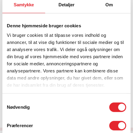
formidle kald mellem en ældre borgere og
Samtykke
Detaljer
Om
hjemmeplejen. Jobbet kræver stor empati og
handlekraft, så de rigtige beslutninger kan tages
hurtigt. Et alarmkald skal videregive til hjemmeplejen
Denne hjemmeside bruger cookies
med en præcis beskrivelse. Alarmoperatørerne skal
Vi bruger cookies til at tilpasse vores indhold og
også besidde en gennemslagskraft i forhold til
annoncer, til at vise dig funktioner til sociale medier og til
hjemmeplejens personale, som ikke selv har talt med den
at analysere vores trafik. Vi deler også oplysninger om
ældre borger. Hjemmeplejens personale skal vide, hvor
din brug af vores hjemmeside med vores partnere inden
presserende et behov, der er for hjælp hos borgeren.
for sociale medier, annonceringspartnere og
Kommunikationen, mellem alarmoperatør og
analysepartnere. Vores partnere kan kombinere disse
hjemmeplejer, har stor betydning i dagligdagen. Det er
data med andre oplysninger, du har givet dem, eller som
denne kommunikation, der giver hjemmeplejen mulighed
de har indsamlet fra din brug af deres tjenester.
for at vurdere, hvor hurtigt de skal reagere på et
alarmkald. Der er i høj grad tale om et godt samarbejde
og forståelse for de ældres behov for hjælp.
Samtykkevalg
Nødvendig
Flere artikler om nødkald til ældre >
Præferencer