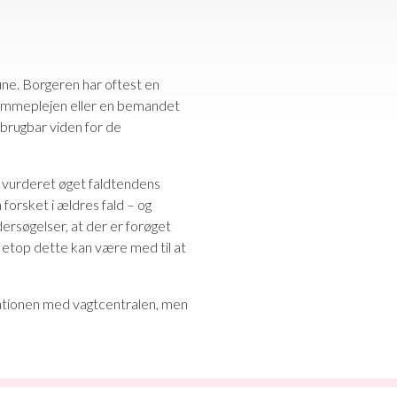
une. Borgeren har oftest en
jemmeplejen eller en bemandet
brugbar viden for de
n vurderet øget faldtendens
forsket i ældres fald – og
dersøgelser, at der er forøget
 Netop dette kan være med til at
kationen med vagtcentralen, men