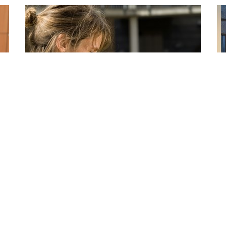
Hjemmepleje og
vagtcentraler
Mere info