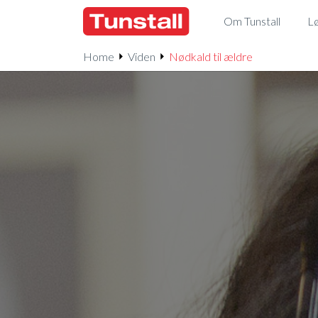
Om Tunstall
Lø
Home
Viden
Nødkald til ældre