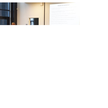
Vagtcentralens
personale er
demensvenner
Mere info