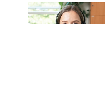
24 timer på en
vagtcentral
Mere info