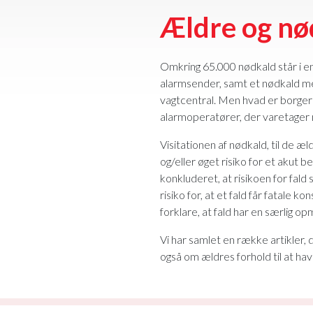
Ældre og nø
Omkring 65.000 nødkald står i en
alarmsender, samt et nødkald me
vagtcentral. Men hvad er borger
alarmoperatører, der varetager 
Visitationen af nødkald, til de
og/eller øget risiko for et akut
konkluderet, at risikoen for fald
risiko for, at et fald får fatal
forklare, at fald har en særlig
Vi har samlet en række artikler
også om ældres forhold til at ha