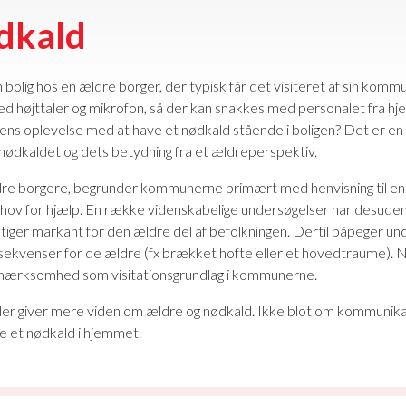
dkald
 bolig hos en ældre borger, der typisk får det visiteret af sin komm
d højttaler og mikrofon, så der kan snakkes med personalet fra h
ens oplevelse med at have et nødkald stående i boligen? Det er en 
nødkaldet og dets betydning fra et ældreperspektiv.
 ældre borgere, begrunder kommunerne primært med henvisning til e
 behov for hjælp. En række videnskabelige undersøgelser har desuden 
 stiger markant for den ældre del af befolkningen. Dertil påpeger un
e konsekvenser for de ældre (fx brækket hofte eller et hovedtraume).
 opmærksomhed som visitationsgrundlag i kommunerne.
, der giver mere viden om ældre og nødkald. Ikke blot om kommuni
ve et nødkald i hjemmet.