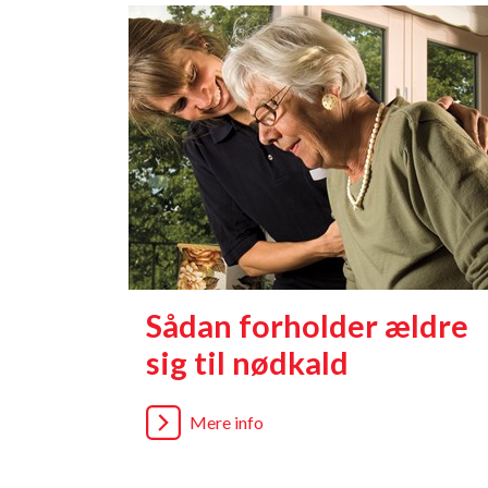
Sådan forholder ældre
sig til nødkald
Mere info