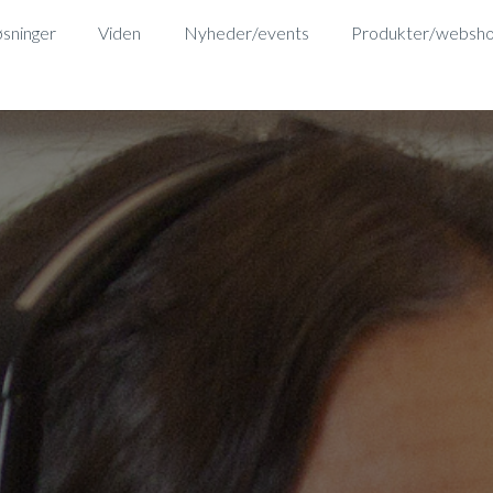
sninger
Viden
Nyheder/events
Produkter/websh