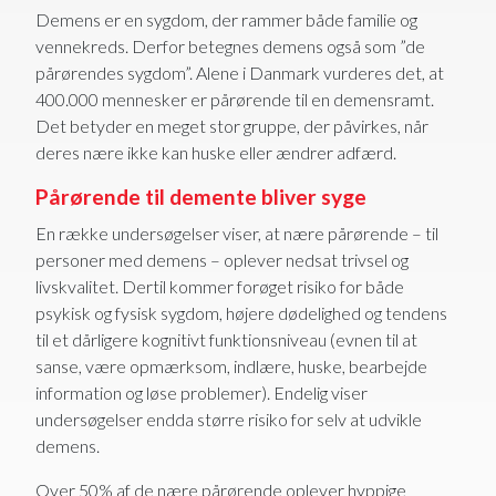
Demens er en sygdom, der rammer både familie og
vennekreds. Derfor betegnes demens også som ”de
pårørendes sygdom”. Alene i Danmark vurderes det, at
400.000 mennesker er pårørende til en demensramt.
Det betyder en meget stor gruppe, der påvirkes, når
deres nære ikke kan huske eller ændrer adfærd.
Pårørende til demente bliver syge
En række undersøgelser viser, at nære pårørende – til
personer med demens – oplever nedsat trivsel og
livskvalitet. Dertil kommer forøget risiko for både
psykisk og fysisk sygdom, højere dødelighed og tendens
til et dårligere kognitivt funktionsniveau (evnen til at
sanse, være opmærksom, indlære, huske, bearbejde
information og løse problemer). Endelig viser
undersøgelser endda større risiko for selv at udvikle
demens.
Over 50% af de nære pårørende oplever hyppige