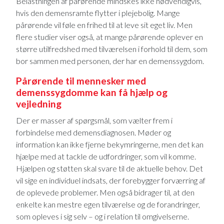
Belastningen af pårørende mindskes ikke nødvendigvis,
hvis den demensramte flytter i plejebolig. Mange
pårørende vil føle en frihed til at leve sit eget liv. Men
flere studier viser også, at mange pårørende oplever en
større utilfredshed med tilværelsen i forhold til dem, som
bor sammen med personen, der har en demenssygdom.
Pårørende til mennesker med
demenssygdomme kan få hjælp og
vejledning
Der er masser af spørgsmål, som vælter frem i
forbindelse med demensdiagnosen. Møder og
information kan ikke fjerne bekymringerne, men det kan
hjælpe med at tackle de udfordringer, som vil komme.
Hjælpen og støtten skal svare til de aktuelle behov. Det
vil sige en individuel indsats, der forebygger forværring af
de oplevede problemer. Men også bidrager til, at den
enkelte kan mestre egen tilværelse og de forandringer,
som opleves i sig selv – og i relation til omgivelserne.