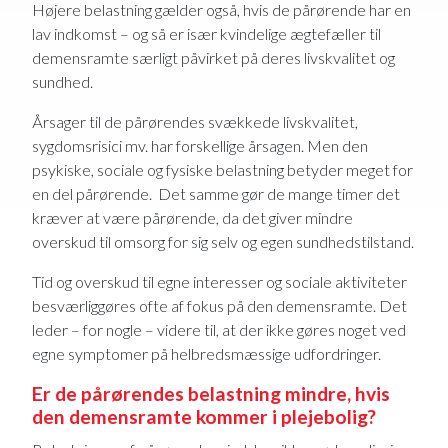
Højere belastning gælder også, hvis de pårørende har en
lav indkomst – og så er især kvindelige ægtefæller til
demensramte særligt påvirket på deres livskvalitet og
sundhed.
Årsager til de pårørendes svækkede livskvalitet,
sygdomsrisici mv. har forskellige årsagen. Men den
psykiske, sociale og fysiske belastning betyder meget for
en del pårørende. Det samme gør de mange timer det
kræver at være pårørende, da det giver mindre
overskud til omsorg for sig selv og egen sundhedstilstand.
Tid og overskud til egne interesser og sociale aktiviteter
besværliggøres ofte af fokus på den demensramte. Det
leder – for nogle – videre til, at der ikke gøres noget ved
egne symptomer på helbredsmæssige udfordringer.
Er de pårørendes belastning mindre, hvis
den demensramte kommer i plejebolig?