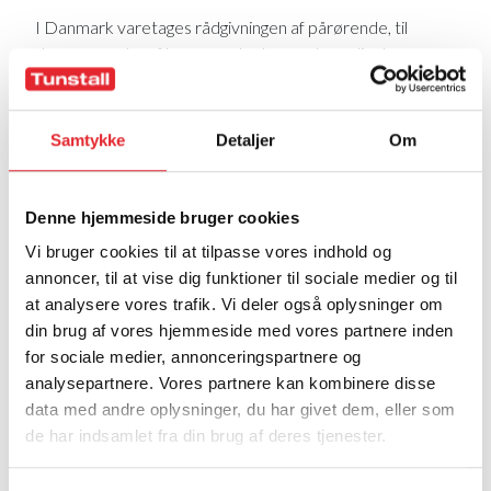
I Danmark varetages rådgivningen af pårørende, til
demensramte, af kommunale demenskoordinatorer.
Demenskoordinatorer findes i alle kommuner, men kan
dog have andre jobtitler, såsom demenskonsulent,
demenssygeplejerske eller andet.
Samtykke
Detaljer
Om
Demenskoordinatorer
Demenskoordinatorer varetager typisk opgaver i
Denne hjemmeside bruger cookies
relation til borgere og pårørende, til plejepersonale, samt
Vi bruger cookies til at tilpasse vores indhold og
til eksterne aktører som fx alment praktiserende læger
annoncer, til at vise dig funktioner til sociale medier og til
og sygehuse (primært udredningsklinikker).
at analysere vores trafik. Vi deler også oplysninger om
Demenskoordinatorer fungerer primært som:
din brug af vores hjemmeside med vores partnere inden
for sociale medier, annonceringspartnere og
Rådgivere
analysepartnere. Vores partnere kan kombinere disse
Videnspersoner
data med andre oplysninger, du har givet dem, eller som
Undervisere
de har indsamlet fra din brug af deres tjenester.
Koordinatorer
Det er en væsentlig funktion, at demenskoordinatorerne