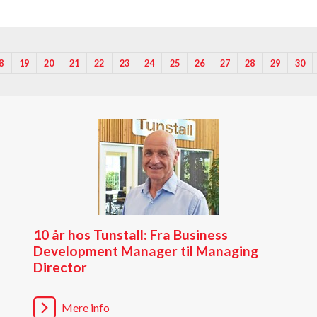
8
19
20
21
22
23
24
25
26
27
28
29
30
10 år hos Tunstall: Fra Business
Development Manager til Managing
Director
Mere info