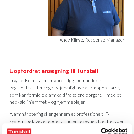
Andy Klinge, Response Manager
Uopfordret ansøgning til Tunstall
Tryghedscentralen er vores døgnbemandede
vagtcentral. Her søger vi jævnligt nye alarmoperatører,
som kan formidle alarmkald fra ældre borgere – med et
nødkald i hjemmet – og hjemmeplejen.
Alarmhåndtering sker gennem et professionelt IT-
system, og kræver gode formuleringsevner. Det betyder
bl.a., at du skal kunne tale og skrive dansk flydende.