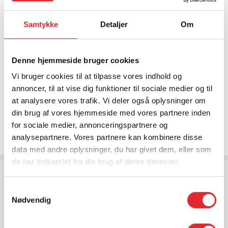
Derudover ønsker vi, at du har en sundhedsrelateret
uddannelse eller flere års erfaring fra plejeområdet.
Samtykke
Detaljer
Om
Jobbet som alarmoperatør kan være som ferieafløser,
vikar eller fastansat.
Denne hjemmeside bruger cookies
Hvis du ønsker at søge job som alarmoperatør, kan du
Vi bruger cookies til at tilpasse vores indhold og
registrere dig på vores side for rekruttering. Hvis du er
annoncer, til at vise dig funktioner til sociale medier og til
interesseret i et job som alarmoperatør, skal du vælge
at analysere vores trafik. Vi deler også oplysninger om
"Response Centre".
din brug af vores hjemmeside med vores partnere inden
Du kan registrere dig HER >
for sociale medier, annonceringspartnere og
analysepartnere. Vores partnere kan kombinere disse
data med andre oplysninger, du har givet dem, eller som
de har indsamlet fra din brug af deres tjenester.
Smil i stemmen og empatiske evner
Samtykkevalg
Arbejdet, som alarmoperatør, kræver en struktureret
Nødvendig
tilgang til opgaverne. Du skal kunne hovedet koldt og
bevare overblikket, så vi kan yde den rette hjælp mellem