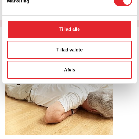
Marketing
hvor alarmen er sendt fra.
Tillad alle
Tillad valgte
Afvis