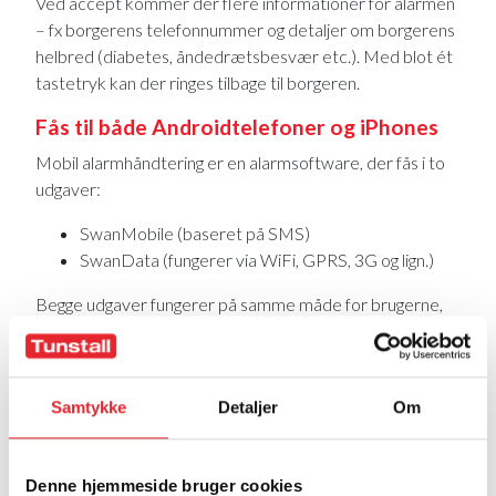
Ved accept kommer der flere informationer for alarmen
– fx borgerens telefonnummer og detaljer om borgerens
helbred (diabetes, åndedrætsbesvær etc.). Med blot ét
tastetryk kan der ringes tilbage til borgeren.
Fås til både Androidtelefoner og iPhones
Mobil alarmhåndtering er en alarmsoftware, der fås i to
udgaver:
SwanMobile (baseret på SMS)
SwanData (fungerer via WiFi, GPRS, 3G og lign.)
Begge udgaver fungerer på samme måde for brugerne,
så forskellen ligger blot i om kommunikationen skal ske
via SMS eller data. Alarmsoftwaren er udviklet både til
Android og iOS.
Samtykke
Detaljer
Om
Fleksibel alarmhåndtering
På telefonerne kan brugerne selv vælge de
Denne hjemmeside bruger cookies
alarmgrupper, der skal modtages alarmer fra.