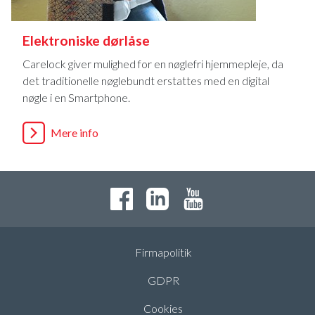
Elektroniske dørlåse
Carelock giver mulighed for en nøglefri hjemmepleje, da
det traditionelle nøglebundt erstattes med en digital
nøgle i en Smartphone.
Mere info
Firmapolitik
GDPR
Cookies