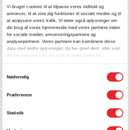
Alarmgrupperne defineres i Tunstall systemet og kan fx
Vi bruger cookies til at tilpasse vores indhold og
være geografiske eller inden for plejemæssige områder
annoncer, til at vise dig funktioner til sociale medier og til
(stomi, sårbehandling etc.). Til- og framelding foretages
at analysere vores trafik. Vi deler også oplysninger om
hurtigt og nemt direkte på telefonen.
din brug af vores hjemmeside med vores partnere inden
for sociale medier, annonceringspartnere og
Kontaktperson
analysepartnere. Vores partnere kan kombinere disse
Alarmsoftwaren kan benyttes på personlige telefoner,
data med andre oplysninger, du har givet dem, eller som
hvor brugerne selv kan logge sig på og af systemet.
de har indsamlet fra din brug af deres tjenester.
Alarmhistorik
Samtykkevalg
Telefonens alarmhistorik kan følges, da de seneste 10
Nødvendig
accepterede, afviste og udløbne alarmer (inden for hver
kategori) vises på telefonen.
Præferencer
Integration til Google Maps
Når adresseoplysningerne er udfyldt på en borger, bliver
Statistik
de vist direkte i den modtagne alarm. Personalet kan
trykke på adressen og øjeblikkeligt få vist vejen til stedet,