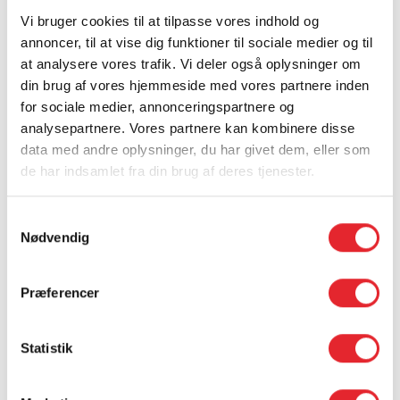
samme måde, men kan i stedet have overblik via
Vi bruger cookies til at tilpasse vores indhold og
systemet. Det frigiver tid til andre opgaver og mere
annoncer, til at vise dig funktioner til sociale medier og til
nærvær.
at analysere vores trafik. Vi deler også oplysninger om
Kan også anvendes i eget hjem
din brug af vores hjemmeside med vores partnere inden
for sociale medier, annonceringspartnere og
Selvom GPS-uret ofte anvendes på plejehjem, kan det
analysepartnere. Vores partnere kan kombinere disse
også være relevant for borgere i eget hjem.
data med andre oplysninger, du har givet dem, eller som
Her kan det give:
de har indsamlet fra din brug af deres tjenester.
Øget tryghed for den enkelte borger og pårørende
Mulighed for at bevare en aktiv og selvstændig
Samtykkevalg
hverdag
Nødvendig
En ekstra sikkerhed, hvis noget uventet sker
En del af en sammenhængende løsning
Præferencer
GPS-uret kan indgå som en del af Tunstalls samlede
løsninger og bidrager til bedre overblik, hurtigere respons
Statistik
og mere sammenhæng i plejen.