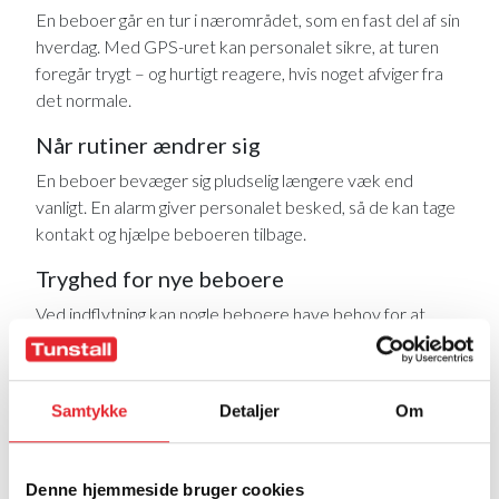
En beboer går en tur i nærområdet, som en fast del af sin
hverdag. Med GPS-uret kan personalet sikre, at turen
foregår trygt – og hurtigt reagere, hvis noget afviger fra
det normale.
Når rutiner ændrer sig
En beboer bevæger sig pludselig længere væk end
vanligt. En alarm giver personalet besked, så de kan tage
kontakt og hjælpe beboeren tilbage.
Tryghed for nye beboere
Ved indflytning kan nogle beboere have behov for at
orientere sig i nye omgivelser. GPS-uret gør det muligt at
give mere frihed i denne fase – uden at gå på kompromis
med sikkerheden.
Samtykke
Detaljer
Om
Mindre behov for opsyn
Personalet behøver ikke følge beboeren fysisk på
Denne hjemmeside bruger cookies