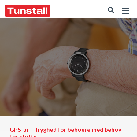
GPS-ur – tryghed for beboere med behov
for støtte