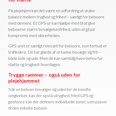
På plejehjem kan det være en udfordring at skabe
balance mellem tryghed og frihed – særligt for beboere
med demens. Et GPS-ur kan hjælpe med til at give
beboerne større bevægelsesfrihed, uden at gå på
kompromis med sikkerheden.
GPS-uret er særligt relevant for beboere, som fortsat er
trafiksikre. De har glæde af at kunne bevæge sig frit –
både inde og ude. Men de kan samtidig have behov for
støtte og tryghed i hverdagen.
Trygge rammer – også uden for
plejehjemmet
Når en beboer bevæger sig uden for de kendte
omgivelser, kan der opstå utryghed. Med GPS og
geofence kan der definere individuelle zoner, som passer
til den enkelte beboer.